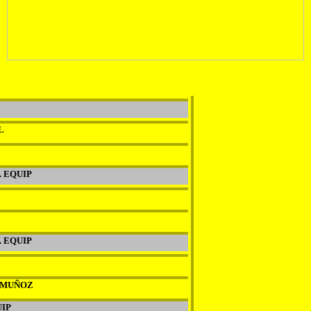
L
. EQUIP
. EQUIP
 MUÑOZ
UIP