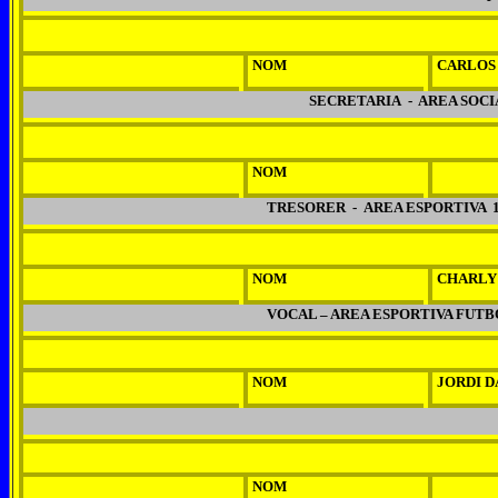
NOM
CARLOS
SECRETARIA - AREA SOCI
NOM
TRESORER - AREA ESPORTIVA 1
NOM
CHARLY
VOCAL – AREA ESPORTIVA FUTB
NOM
JORDI 
NOM