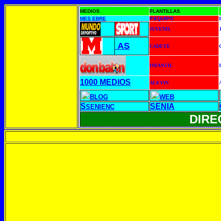
MEDIOS
PLANTILLAS
MES EBRE
P.EQUIPO
JUVENIL
AS
CADETE
INFANTIL
1000 MEDIOS
ALEVIN
BLOG
WEB
S
SENIA
SENIENC
DIREC