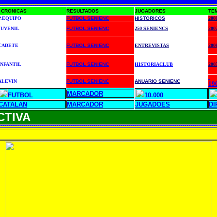
CRONICAS
RESULTADOS
JUGADORES
TE
P.EQUIPO
FUTBOL SENIENC
HISTORICOS
200
JUVENIL
FUTBOL SENIENC
250 SENIENCS
200
CADETE
FUTBOL SENIENC
ENTREVISTAS
200
INFANTIL
FUTBOL SENIENC
HISTORIA
CLUB
200
ALEVIN
FUTBOL SENIENC
ANUARIO SENIENC
19
MARCADOR
FUTBOL
10.000
CATALAN
MARCADOR
JUGADOES
DI
TIVA