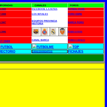
MPORADAS
CANALES
FOROS
8/2009
FACEBOOK LA SENIA
FUTBOL PLUS
7/2008
LOS RIVALES
FORO EBRE
EQUIPOS PROVINCIA
6/2007
BARCA FORO
HISTORIA
5/2006
BARSA FANS
CANAL BARCA
FORO CATALU
67/2009
FUTBOL
FUTBOLME
TOP
RECTORIO
FICHAJES
1906/2009DATOS